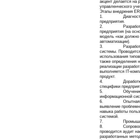
акцент делается на 
управленческого уче
Этапы внедрения ER
1. Диагностика и
предприятия.
2. Разработка це
предприятия (на осн
модель «как должно 
автоматизации).
3. Разработка пр
системы. Проводитс
использования типов
также определения 
реализации разработ
выполняется IT-комп
продукт.
4. Доработка ин
специфики предприя
5. Обучение пол
информационной сис
6. Опытная экспл
выявление проблемны
навыка работы поль
системой.
7. Промышленная
8. Сопровождени
проводится аудит на
разработанных мето