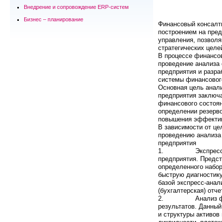
Внедрение и сопровождение ERP-систем
Бизнес – планирование
Финансовый консалти
построением на пре
управления, позвол
стратегических целе
В процессе финансов
проведение анализа
предприятия и разр
системы финансовог
Основная цель анал
предприятия заключа
финансового состоян
определении резерв
повышения эффектив
В зависимости от ц
проведению анализа
предприятия
1. Экспресс-ана
предприятия. Предст
определенного набо
быструю диагностик
базой экспресс-анал
(бухгалтерская) отч
2. Анализ финан
результатов. Данный
и структуры активов