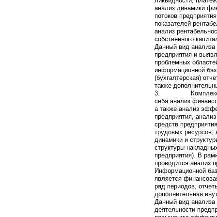
ликвидности, платеж
анализ динамики фи
потоков предприятия
показателей рентабе
анализ рентабельнос
собственного капита
Данный вид анализа 
предприятия и выявл
проблемных областей
информационной баз
(бухгалтерская) отче
также дополнительн
3. Комплексный э
себя анализ финансо
а также анализ эфф
предприятия, анали
средств предприяти
трудовых ресурсов, 
динамики и структур
структуры накладных
предприятия). В рам
проводится анализ п
Информационной баз
является финансовая
ряд периодов, отчет
дополнительная вну
Данный вид анализа
деятельности предпр