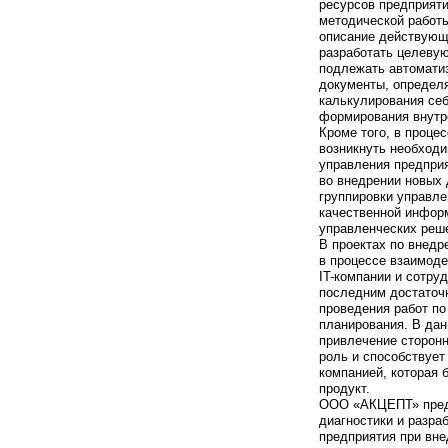
ресурсов предприяти
методической работы
описание действующи
разработать целевую
подлежать автоматиз
документы, определя
калькулирования себ
формирования внутре
Кроме того, в проце
возникнуть необход
управления предприя
во внедрении новых
группировки управл
качественной инфор
управленческих реш
В проектах по внедр
в процессе взаимод
IT-компании и сотру
последним достаточн
проведения работ по
планирования. В да
привлечение сторонн
роль и способствует
компанией, которая 
продукт.
ООО «АКЦЕПТ» предл
диагностики и разра
предприятия при вне